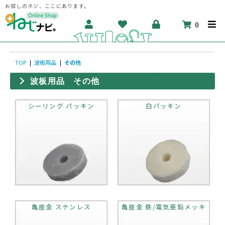
お探しのネジ、ここにあります。
0
TOP
|
波板用品
|
その他
波板用品 その他
シーリング パッキン
白パッキン
亀座金 ステンレス
亀座金 鉄/電気亜鉛メッキ