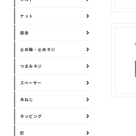
ナット
座金
止め輪・止めネジ
つまみネジ
スペーサー
木ねじ
タッピング
釘