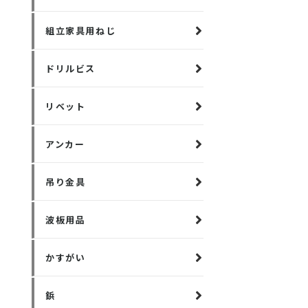
組立家具用ねじ
ドリルビス
リベット
アンカー
吊り金具
波板用品
かすがい
鋲