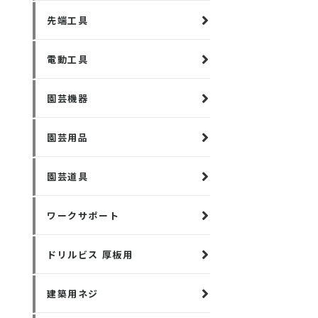
先端工具
電動工具
園芸機器
園芸用品
園芸道具
ワークサポート
ドリルビス 厚板用
建築用ネジ