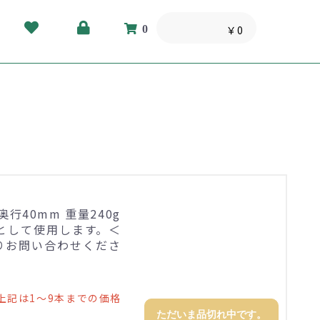
0
￥0
×奥行40mm 重量240g
として使用します。＜
りお問い合わせくださ
上記は1～9本までの価格
ただいま品切れ中です。