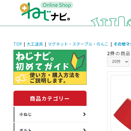
TOP
|
大工道具
|
マグネット・ステープル・のんこ
|
その他マ
2件
の商品
商品カテゴリー
小ねじ
ボルト