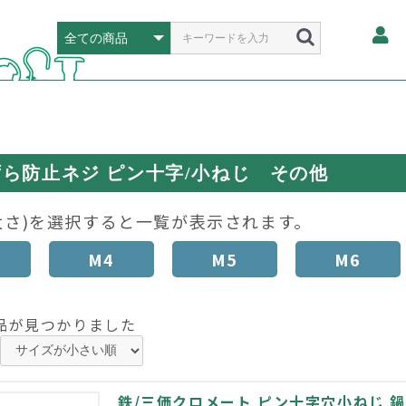
ら防止ネジ ピン十字/小ねじ その他
太さ)を選択すると一覧が表示されます。
M4
M5
M6
品が見つかりました
鉄/三価クロメート ピン十字穴小ねじ 鍋頭