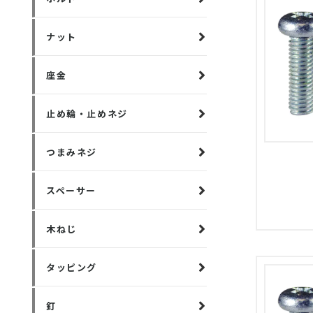
ナット
座金
止め輪・止めネジ
つまみネジ
スペーサー
木ねじ
タッピング
釘