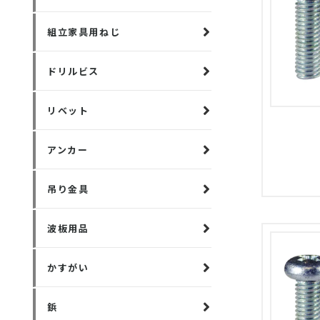
組立家具用ねじ
ドリルビス
リベット
アンカー
吊り金具
波板用品
かすがい
鋲