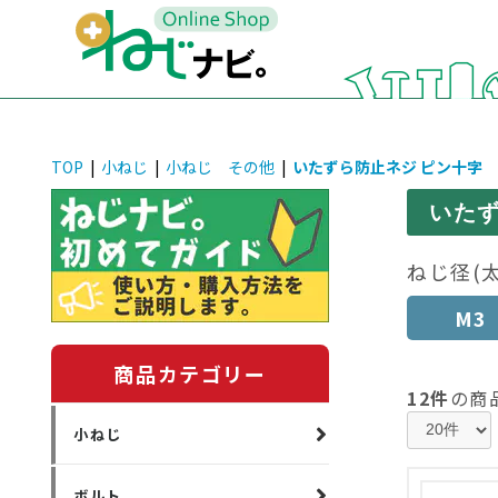
TOP
|
小ねじ
|
小ねじ その他
|
いたずら防止ネジ ピン十字
いたず
ねじ径(
M3
商品カテゴリー
12件
の商
小ねじ
ボルト