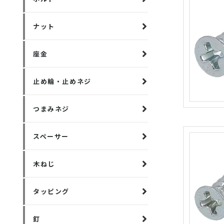
ナット
座金
止め輪・止めネジ
つまみネジ
スペーサー
木ねじ
タッピング
釘