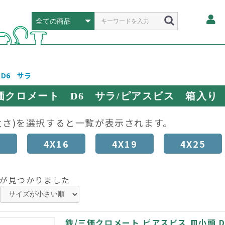
D6 サラ
価クロメート D6 サラ/ピアスビス 箱入り
太さ)を選択すると一覧が表示されます。
3
4X16
4X19
4X25
が見つかりました
鉄/三価クロメート ピアスビス 皿小頭 D6