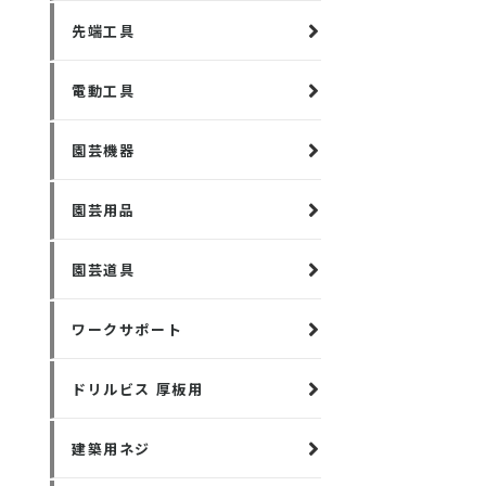
先端工具
電動工具
園芸機器
園芸用品
園芸道具
ワークサポート
ドリルビス 厚板用
建築用ネジ