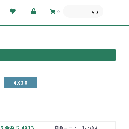
0
￥0
4X30
 全ねじ 4X13
商品コード：42-292