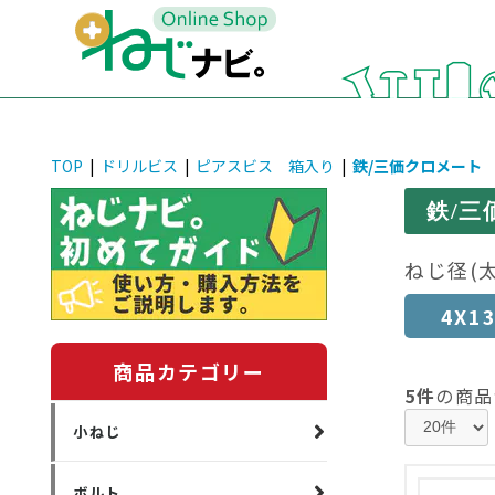
TOP
|
ドリルビス
|
ピアスビス 箱入り
|
鉄/三価クロメート 
鉄/三
ねじ径(
4X1
商品カテゴリー
5件
の商品
小ねじ
ボルト