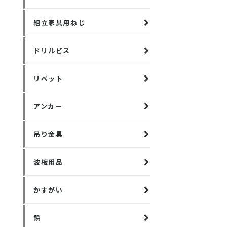
組立家具用ねじ
ドリルビス
リベット
アンカー
吊り金具
波板用品
かすがい
鋲