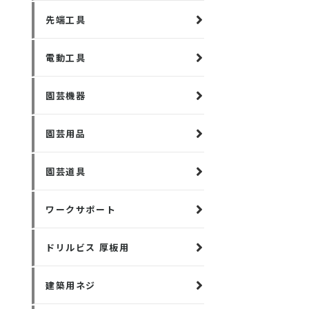
先端工具
電動工具
園芸機器
園芸用品
園芸道具
ワークサポート
ドリルビス 厚板用
建築用ネジ