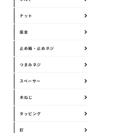
ナット
座金
止め輪・止めネジ
つまみネジ
スペーサー
木ねじ
タッピング
釘