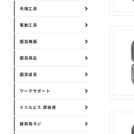
先端工具
電動工具
園芸機器
園芸用品
園芸道具
ワークサポート
ドリルビス 厚板用
建築用ネジ