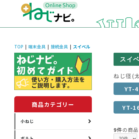
TOP
|
端末金具
|
接続金具
|
スイベル
スイベ
ねじ径(
YT-4
商品カテゴリー
YT-1
小ねじ
9件
の商品
ボルト