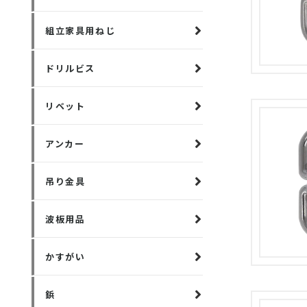
組立家具用ねじ
ドリルビス
リベット
アンカー
吊り金具
波板用品
かすがい
鋲