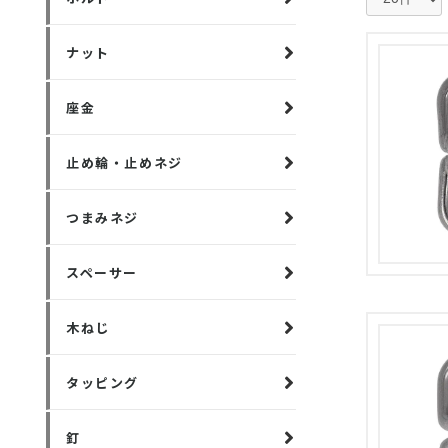
ナット
座金
止め輪・止めネジ
つまみネジ
スペーサー
木ねじ
タッピング
釘