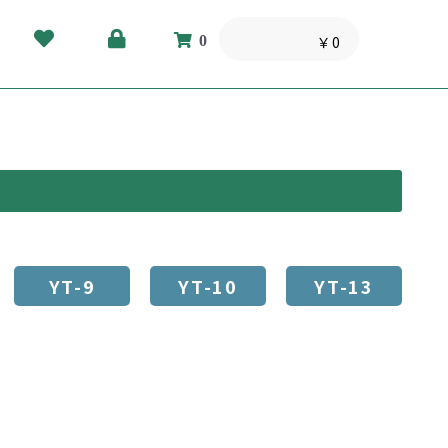
0
￥0
YT-9
YT-10
YT-13